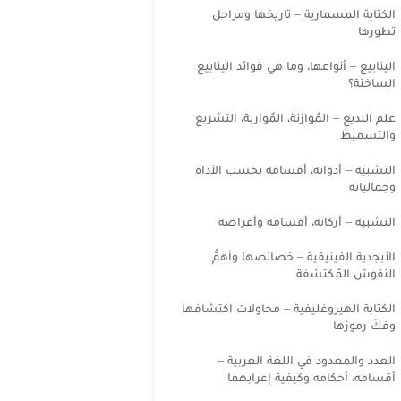
الكتابة المسمارية – تاريخها ومراحل
تطورها
الينابيع – أنواعها، وما هي فوائد الينابيع
الساخنة؟
علم البديع – المُوازنة، المُواربة، التشريع
والتسميط
التشبيه – أدواته، أقسامه بحسب الأداة
وجمالياته
التشبيه – أركانه، أقسامه وأغراضه
الأبجدية الفينيقية – خصائصها وأهمُّ
النقوش المُكتشفة
الكتابة الهيروغليفية – محاولات اكتشافها
وفكّ رموزها
العدد والمعدود في اللغة العربية –
أقسامه، أحكامه وكيفية إعرابهما