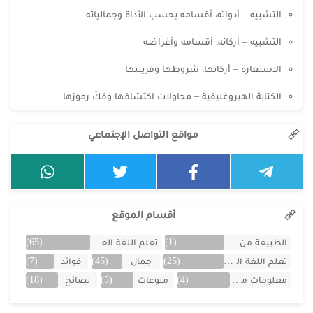
التشبيه – أدواته، أقسامه بحسب الأداة وجمالياته
التشبيه – أركانه، أقسامه وأغراضه
الاستعارة – أركانها، شروطها وقرينتها
الكتابة الهيروغليفية – محاولات اكتشافها وفكّ رموزها
مواقع التواصل الإجتماعي
أقسام الموقع
الطبيعة من البلد
(1)
تعلم اللغة العربية
(65)
تعلم اللغة الفرنسية
(25)
جمال
(45)
فوائد
(7)
معلومات من البلد
(4)
منوعات
(5)
نصائح
(18)