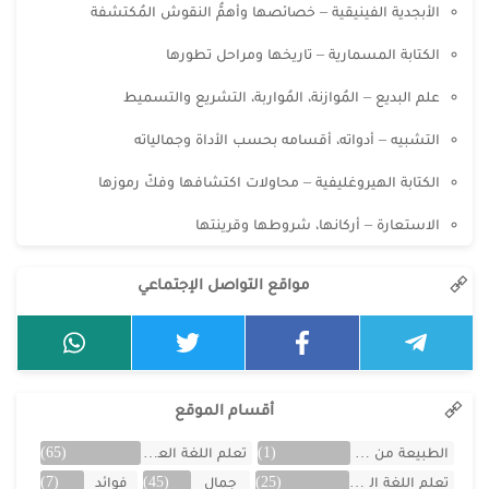
الأبجدية الفينيقية – خصائصها وأهمُّ النقوش المُكتشفة
الكتابة المسمارية – تاريخها ومراحل تطورها
علم البديع – المُوازنة، المُواربة، التشريع والتسميط
التشبيه – أدواته، أقسامه بحسب الأداة وجمالياته
الكتابة الهيروغليفية – محاولات اكتشافها وفكّ رموزها
الاستعارة – أركانها، شروطها وقرينتها
مواقع التواصل الإجتماعي
أقسام الموقع
الطبيعة من البلد
(1)
تعلم اللغة العربية
(65)
تعلم اللغة الفرنسية
(25)
جمال
(45)
فوائد
(7)