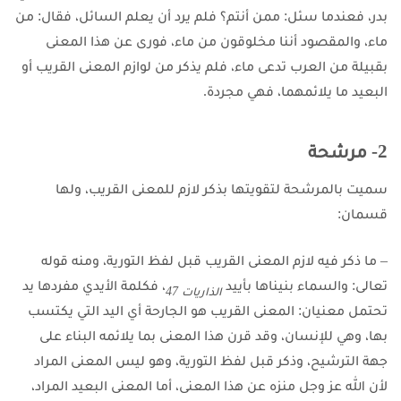
بدر، فعندما سئل: ممن أنتم؟ فلم يرد أن يعلم السائل، فقال: من
ماء، والمقصود أننا مخلوقون من ماء، فورى عن هذا المعنى
بقبيلة من العرب تدعى ماء، فلم يذكر من لوازم المعنى القريب أو
البعيد ما يلائمهما، فهي مجردة.
2- مرشحة
سميت بالمرشحة لتقويتها بذكر لازم للمعنى القريب، ولها
قسمان:
– ما ذكر فيه لازم المعنى القريب قبل لفظ التورية، ومنه قوله
تعالى: والسماء بنيناها بأييد
، فكلمة الأيدي مفردها يد
الذاريات 47
تحتمل معنيان: المعنى القريب هو الجارحة أي اليد التي يكتسب
بها، وهي للإنسان، وقد قرن هذا المعنى بما يلائمه البناء على
جهة الترشيح، وذكر قبل لفظ التورية، وهو ليس المعنى المراد
لأن الله عز وجل منزه عن هذا المعنى، أما المعنى البعيد المراد،