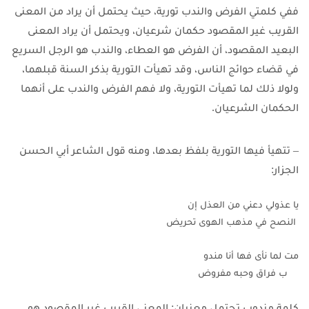
ففي كلمتي الفرض والندب تورية، حيث يحتمل أن يراد من المعنى
القريب غير المقصود حكمان شرعيان، ويحتمل أن يراد المعنى
البعيد المقصود، أن الفرض هو العطاء، والندب هو الرجل السريع
في قضاء حوائج الناس، وقد تهيأت التورية بذكر السنة قبلهما،
ولولا ذلك لما تهيأت التورية، ولا فهم الفرض والندب على أنهما
الحكمان الشرعيان.
– تتهيأ فيها التورية بلفظ بعدها، ومنه قول الشاعر أبي الحسن
الجزار:
يا عذولي دعني من العذل إن
 النصح في مذهب الهوى تحريض
مت لما نأى فها أنا مندو
    ب فراق وحبه مفروض
كلمة مندوب تحتمل معنيان: المعنى القريب غير المقصود هو