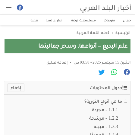
أخبار البلد العربي
جمال
منوعات
مسلسلات تركية
اخبار عالمية
هجرة
الرئيسية
›
تعلم اللغة العربية
علم البديع – أنواعها، وسحر جماليتها
الاثنين 15 سبتمبر 2025 - 03:58 ص
إضافة تعليق
جدول المحتويات
ما هي أنواع التورية؟
1- مجردة
2- مرشحة
3- مبينة
4- المهيأة