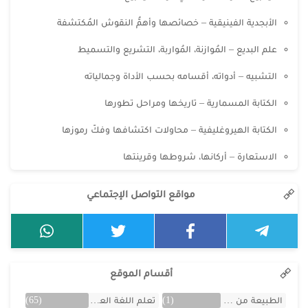
الأبجدية الفينيقية – خصائصها وأهمُّ النقوش المُكتشفة
علم البديع – المُوازنة، المُواربة، التشريع والتسميط
التشبيه – أدواته، أقسامه بحسب الأداة وجمالياته
الكتابة المسمارية – تاريخها ومراحل تطورها
الكتابة الهيروغليفية – محاولات اكتشافها وفكّ رموزها
الاستعارة – أركانها، شروطها وقرينتها
مواقع التواصل الإجتماعي
أقسام الموقع
الطبيعة من البلد
(1)
تعلم اللغة العربية
(65)