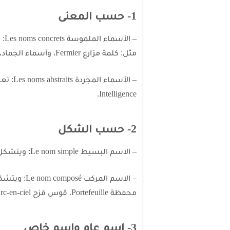
1- حسب المعنى
– ا
مثل: كلمة مزارع Fermier، وأسماء الجماد، مثل: كلمة باب Port.
– الأسم
Intelligence.
2- حسب الشكل
– الاسم البسيط Le nom simple: ويتشكل من كلمة واحدة، مثل: دفتر Cahier.
محفظة Portefeuille، قوس قزح Arc-en-ciel.
3- اسم عام واسم خاص