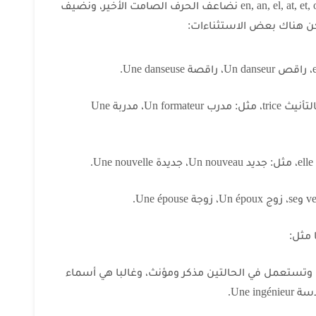
الأسماء التي تنتهي بأحرف صامتة، مثل: en, an, el, at, et, ot نضاعف الحرف الصامت الأخير، ونضيف
– أغلبية الأسماء المنتهية ب teur تصبح بالتأنيث trice، مثل: مدرب Un formateur، مدربة Une
 مثل:
، وتستعمل في الحالتين مذكر ومؤنث، وغالبا هي أسماء