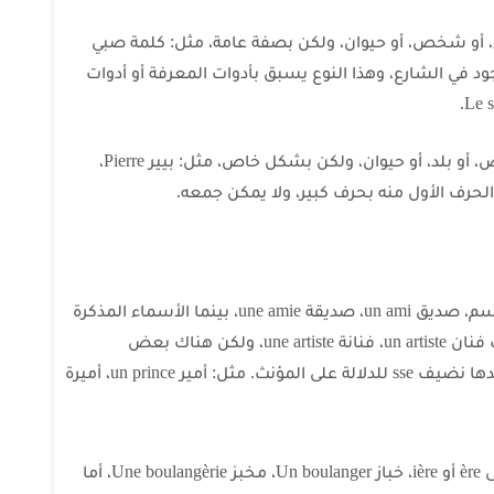
Le nom : يشير لشيء، أو شخص، أو حيوان، ولكن بصفة عامة، مثل: كلمة صبي
وجود في الشارع، وهذا النوع يسبق بأدوات المعرفة أو أدوات
– اسم خاص Le nom propre: يشير لشخص، أو بلد، أو حيوان، ولكن بشكل خاص، مثل: بيير Pierre،
 الحرف الأول منه بحرف كبير، ولا يمكن جمعه.
– مؤنث الأسماء العامة نضيف حرف e للاسم، صديق un ami، صديقة une amie، بينما الأسماء المذكرة
التي تنتهي بحرف e لا تتغير بالتأنيث. مؤنث فنان un artiste، فنانة une artiste، ولكن هناك بعض
الاستثناءات لكلمات مذكرة تنتهي ب e عندها نضيف sse للدلالة على المؤنث. مثل: أمير un prince، أميرة
– الأسماء التي تنتهي ب er أو ier تتحول إلى ère أو ière، خباز Un boulanger، مخبز Une boulangèrie، أما