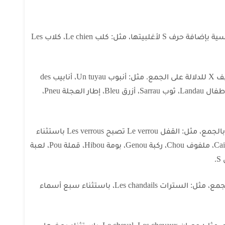
بشكل عام نجمع الأسماء في اللغة الفرنسية بإضافة حرف S لأغلبيتها، مثل: كلب Le chien، كلاب Les
1- الأسماء المنتهية ب au، وeau، وeu نضيف X للدلالة على الجمع. مثل: أنبوب Un tuyau، أنابيب des
tuyaux، باستثناء أربع كلمات، وهي: عربة أطفال Landau، ثوب Sarrau، أزرق Bleu، إطار العجلة Pneu،
2- الأسماء المنتهية ب ou نضيف حرف S بالجمع، مثل: القفل Le verrou تصبح Les verrous باستثناء
سبع كلمات، وهي: جوهرة Bijou، حجر Caillou، ملفوف Chou، ركبة Genou، بومة Hibou، قملة Pou، لعبة
3- الأسماء المنتهية ب ail تأخذ حرف S بالجمع، مثل: السترات Les chandails، باستثناء سبع أسماء