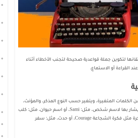
تقانها لتكوين جملة قواعدية صحيحة لتجنب الأخطاء أثناء
عند القراءة أو الاستماع.
ة
غة الفرنسية من الكلمات المتغيرة، ويتغير حسب النوع المذكر، والمؤنث،
والعدد المفرد، والجمع، والاسم هو كلمة يشار بها لاسم شخص، مثل: Sami، أو اسم حيوان، مثل: كلب
Chien، أو اسم شيء، مثل: باب Port، أو فكرة مثل فكرة الشجاعة Courage، أو حدث، مثل: سفر