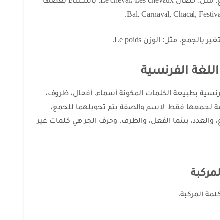
4- الأسماء المنتهية ب al تأخذ aux بالجمع، مثل: حصان Le cheval، Les chevaux، باستثناء بعضها
للغة الفرنسية
فرنسية بطبيعة الكلمات المكونة أسماء، أفعال، ظروف،
امة لجمعها فقط الاسم والصفة يتم تحويلهما للجمع،
 والعدد، بينما الفعل، والظرف، وحرف الجر هي كلمات غير
مركبة