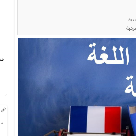
سية
ركبة
قم