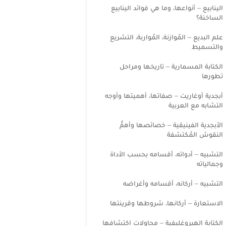
الينابيع – أنواعها، وما هي فوائد الينابيع
الساخنة؟
علم البديع – المُوازنة، المُواربة، التشريع
والتسميط
الكتابة المسمارية – تاريخها ومراحل
تطورها
أبجدية أوغاريت – صفاتها، أهميتها وأوجه
التشابه مع العربية
الأبجدية الفينيقية – خصائصها وأهمُّ
النقوش المُكتشفة
التشبيه – أدواته، أقسامه بحسب الأداة
وجمالياته
التشبيه – أركانه، أقسامه وأغراضه
الاستعارة – أركانها، شروطها وقرينتها
الكتابة الهيروغليفية – محاولات اكتشافها