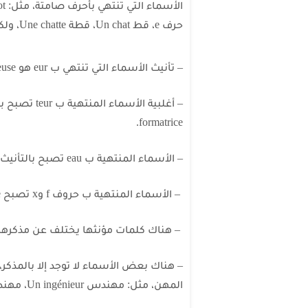
حرف e، قط Un chat، قطة Une chatte، ولكن هناك بعض الاستثناءات:
– تأنيث الأسماء التي تنتهي ب eur هو euse، راقص Un danseur، راقصة Une danseuse.
formatrice.
– الأسماء المنتهية ب eau تصبح بالتأنيث elle، مثل: جديد Un nouveau، جديدة Une nouvelle.
– الأسماء المنتهية ب حروف f وx تصبح ve وse، زوج Un époux، زوجة Une épouse.
– هناك كلمات مؤنثها يختلف عن مذكرها
– هناك بعض الأسماء لا توجد إلا بالمذكر
المهن، مثل: مهندس Un ingénieur، مهندسة Une ingénieur.