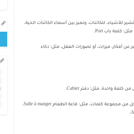
لأسماء الملموسة Les noms concrets: تشير للأشياء، للكائنات، ونميز بين أسماء الكائنات الحية،
اء المجردة Les noms abstraits: تعبر عن أفكار، ميزات، أو تصورات العقل، مثل: ذكاء
ت
– الاسم المركب Le nom composé: ويتشكل من مجموعة كلمات، مثل: قاعة الطعام Salle à manger،